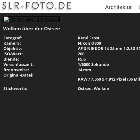
Architektur
Wolken über der Ostsee
Fotograf:
René Frost
Kamera:
Nikon D800
Objektiv:
AF-S NIKKOR 14-24mm 1:2,8G E
ISO-Wert:
200
Blende:
F5.6
Verschlusszeit:
1/6000 Sekunde
Brennweite:
14 mm
Original-Datei:
RAW / 7.360 x 4.912 Pixel (36 Mi
Stichworte:
Ostsee, Wolken