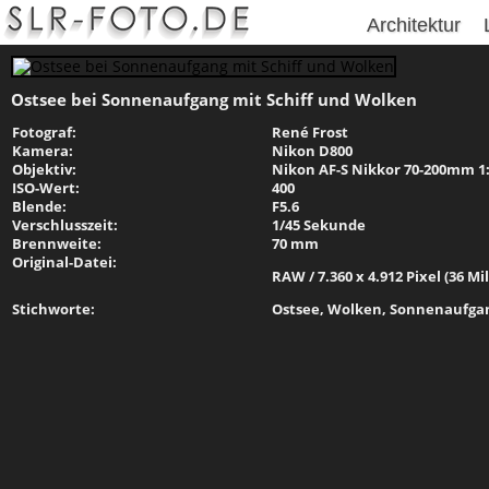
Architektur
Ostsee bei Sonnenaufgang mit Schiff und Wolken
Fotograf:
René Frost
Kamera:
Nikon D800
Objektiv:
Nikon AF-S Nikkor 70-200mm 1:2
ISO-Wert:
400
Blende:
F5.6
Verschlusszeit:
1/45 Sekunde
Brennweite:
70 mm
Original-Datei:
RAW / 7.360 x 4.912 Pixel (36 Mi
Stichworte:
Ostsee, Wolken, Sonnenaufgan