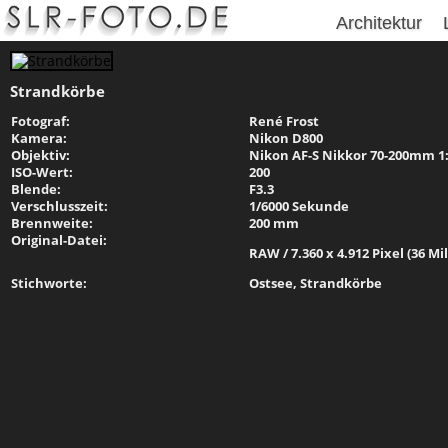
Architektur
Strandkörbe
Fotograf:
René Frost
Kamera:
Nikon D800
Objektiv:
Nikon AF-S Nikkor 70-200mm 1:2
ISO-Wert:
200
Blende:
F3.3
Verschlusszeit:
1/6000 Sekunde
Brennweite:
200 mm
Original-Datei:
RAW / 7.360 x 4.912 Pixel (36 Mi
Stichworte:
Ostsee, Strandkörbe