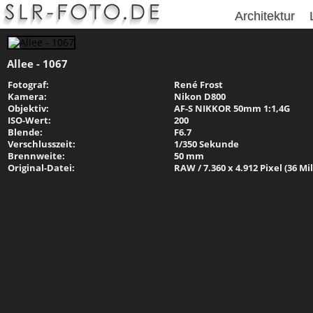
Architektur
Allee - 1067
Fotograf:
René Frost
Kamera:
Nikon D800
Objektiv:
AF-S NIKKOR 50mm 1:1,4G
ISO-Wert:
200
Blende:
F6.7
Verschlusszeit:
1/350 Sekunde
Brennweite:
50 mm
Original-Datei:
RAW / 7.360 x 4.912 Pixel (36 Mi