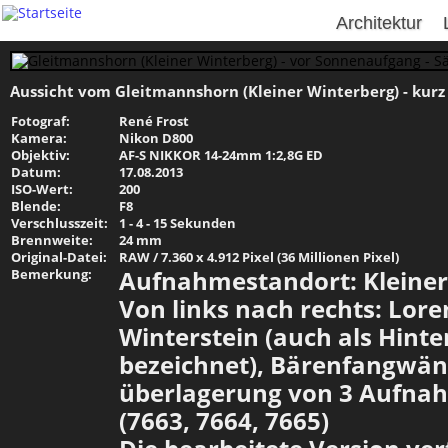
Architektur
Aussicht vom Gleitmannshorn (Kleiner Winterberg) - kurz
Fotograf:
René Frost
Kamera:
Nikon D800
Objektiv:
AF-S NIKKOR 14-24mm 1:2,8G ED
Datum:
17.08.2013
ISO-Wert:
200
Blende:
F8
Verschlusszeit:
1 - 4 - 15 Sekunden
Brennweite:
24 mm
Original-Datei:
RAW / 7.360 x 4.912 Pixel (36 Millionen Pixel)
Aufnahmestandort: Kleiner
Bemerkung:
Von links nach rechts: Lore
Winterstein (auch als Hinte
bezeichnet), Bärenfangwä
überlagerung von 3 Aufna
(7663, 7664, 7665)