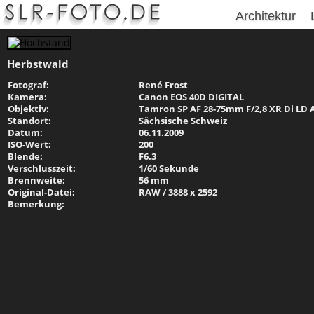
Architektur
Herbstwald
Fotograf:
René Frost
Kamera:
Canon EOS 40D DIGITAL
Objektiv:
Tamron SP AF 28-75mm F/2,8 XR Di LD 
Standort:
Sächsische Schweiz
Datum:
06.11.2009
ISO-Wert:
200
Blende:
F6.3
Verschlusszeit:
1/60 Sekunde
Brennweite:
56 mm
Original-Datei:
RAW / 3888 x 2592
Bemerkung: