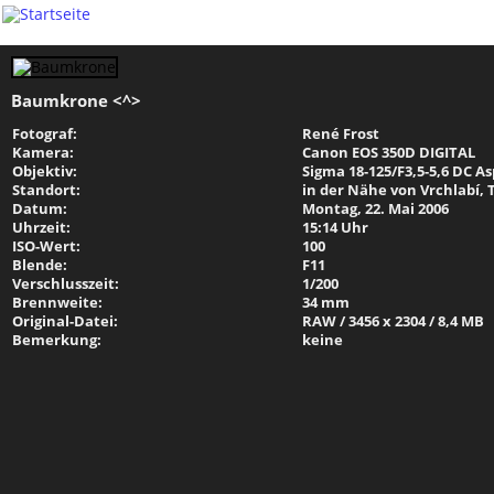
Baumkrone <^>
Fotograf:
René Frost
Kamera:
Canon EOS 350D DIGITAL
Objektiv:
Sigma 18-125/F3,5-5,6 DC Asp
Standort:
in der Nähe von Vrchlabí,
Datum:
Montag, 22. Mai 2006
Uhrzeit:
15:14 Uhr
ISO-Wert:
100
Blende:
F11
Verschlusszeit:
1/200
Brennweite:
34 mm
Original-Datei:
RAW / 3456 x 2304 / 8,4 MB
Bemerkung:
keine