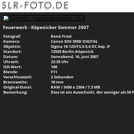
Feuerwerk - Köpenicker Sommer 2007
Fotograf:
René Frost
Kamera:
Canon EOS 350D DIGITAL
Objektiv:
Sigma 18-125/F3,5-5,6 DC Asp. IF
Standort:
12555 Berlin-Köpenick
Datum:
Sonnabend, 16. Juni 2007
Uhrzeit:
22:35 Uhr
ISO-Wert:
100
Blende:
F11
Verschlusszeit:
2 Sekunden
Brennweite:
18 mm
Original-Datei:
RAW / 3456 x 2304 / 7,3 MB
Bemerkung:
Dies ist ein Ausschnitt, der weniger als 50 