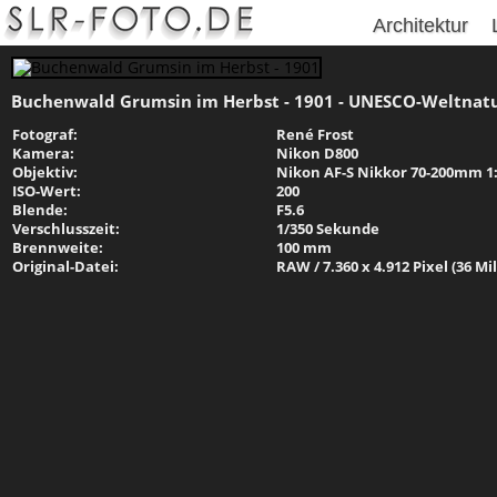
Architektur
Buchenwald Grumsin im Herbst - 1901 - UNESCO-Weltnat
Fotograf:
René Frost
Kamera:
Nikon D800
Objektiv:
Nikon AF-S Nikkor 70-200mm 1:2
ISO-Wert:
200
Blende:
F5.6
Verschlusszeit:
1/350 Sekunde
Brennweite:
100 mm
Original-Datei:
RAW / 7.360 x 4.912 Pixel (36 Mi