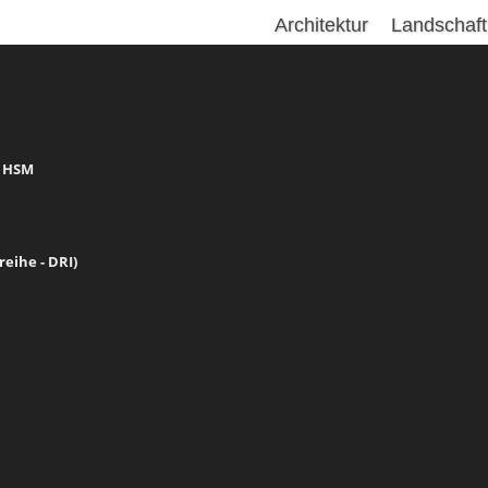
Architektur
Landschaft
C HSM
eihe - DRI)