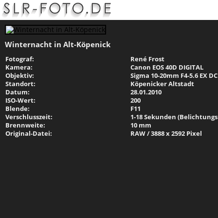
Winternacht in Alt-Köpenick
Fotograf:
René Frost
Kamera:
Canon EOS 40D DIGITAL
Objektiv:
Sigma 10-20mm F4-5.6 EX D
Standort:
Köpenicker Altstadt
Datum:
28.01.2010
ISO-Wert:
200
Blende:
F11
Verschlusszeit:
1-18 Sekunden (Belichtungsr
Brennweite:
10 mm
Original-Datei:
RAW / 3888 x 2592 Pixel