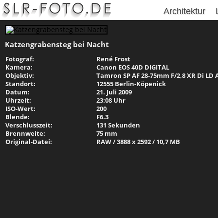
Architektur
Katzengrabensteg bei Nacht
Fotograf:
René Frost
Kamera:
Canon EOS 40D DIGITAL
Objektiv:
Tamron SP AF 28-75mm F/2,8 XR Di LD 
Standort:
12555 Berlin-Köpenick
Datum:
21. Juli 2009
Uhrzeit:
23:08 Uhr
ISO-Wert:
200
Blende:
F6.3
Verschlusszeit:
131 Sekunden
Brennweite:
75 mm
Original-Datei:
RAW / 3888 x 2592 / 10,7 MB