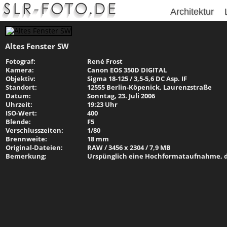
Architektur
Altes Fenster SW
Fotograf:
René Frost
Kamera:
Canon EOS 350D DIGITAL
Objektiv:
Sigma 18-125 / 3,5-5,6 DC Asp. IF
Standort:
12555 Berlin-Köpenick, Laurenzstraße
Datum:
Sonntag, 23. Juli 2006
Uhrzeit:
19:23 Uhr
ISO-Wert:
400
Blende:
F5
Verschlusszeiten:
1/80
Brennweite:
18 mm
Original-Dateien:
RAW / 3456 x 2304 / 7,9 MB
Bemerkung:
Urspünglich eine Hochformataufnahme, d