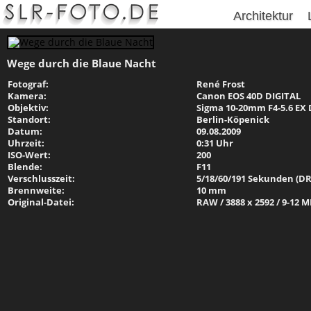
Architektur
Wege durch die Blaue Nacht
Fotograf:
René Frost
Kamera:
Canon EOS 40D DIGITAL
Objektiv:
Sigma 10-20mm F4-5.6 EX
Standort:
Berlin-Köpenick
Datum:
09.08.2009
Uhrzeit:
0:31 Uhr
ISO-Wert:
200
Blende:
F11
Verschlusszeit:
5/18/60/191 Sekunden (DR
Brennweite:
10 mm
Original-Datei:
RAW / 3888 x 2592 / 9-12 